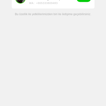
WA : +905333809483
Bu özellik ile yetkililerimizden biri ile iletişime geçebilirsiniz.